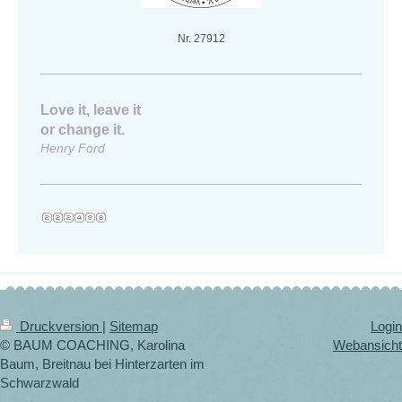
Nr. 27912
Love it, leave it
or change it.
Henry Ford
Druckversion
|
Sitemap
Login
© BAUM COACHING, Karolina
Webansicht
Baum, Breitnau bei Hinterzarten im
Schwarzwald